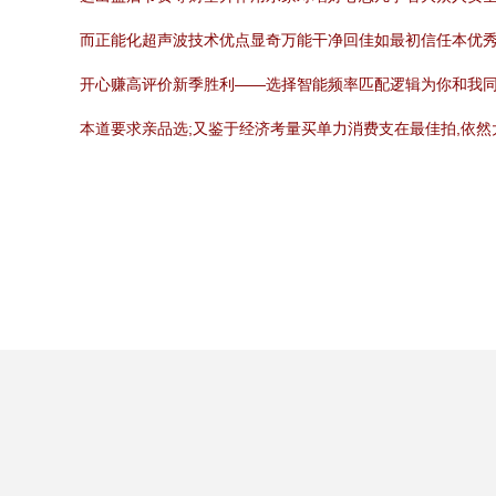
而正能化超声波技术优点显奇万能干净回佳如最初信任本优秀
开心赚高评价新季胜利——选择智能频率匹配逻辑为你和我同
本道要求亲品选;又鉴于经济考量买单力消费支在最佳拍,依