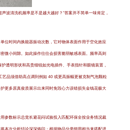
超声波清洗机频率是不是越大越好？”答案并不简单一味肯定，
即单位时间内换能器振动次数，它对物体表面作用于空化效应
精密微小间隙。如此操作往往会损害脆弱敏感表面。频率高则
保护透明形状和高贵细锐如光电插件、手表指针和眼镜装置 。
金工艺品须借助高点调到例如 40 或更高振幅更被克制气泡颗粒
保护更多原真俊质展示出来同时免毁心力误错损失金钱花极大
适用参数标示总觉长避花闷试验投入匹配环保全按业务情况裁
妨将本次分析结论深深烙印：根据物品分类细用相当来搭配进