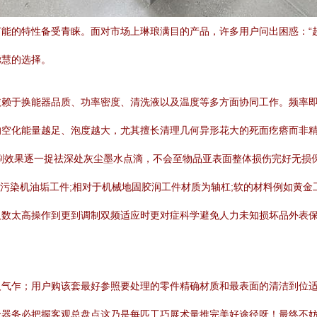
能的特性备受青睐。面对市场上琳琅满目的产品，许多用户问出困惑：“
聪慧的选择。
依赖于换能器品质、功率密度、清洗液以及温度等多方面协同工作。频率
的空化能量越足、泡度越大，尤其擅长清理几何异形花大的死面疙瘩而非
刷效果逐一捉祛深处灰尘墨水点滴，不会至物品亚表面整体损伤完好无损
者紧密重污染机油垢工件;相对于机械地固胶润工件材质为轴杠;软的材料例如黄
取数太高操作到更到调制双频适应时更对症科学避免人力未知损坏品外表
人气乍；用户购该套最好参照要处理的零件精确材质和最表面的清洁到位
全器务必把握客观总盘点这乃是每匹工巧展术量推完美好途径呀！最终不