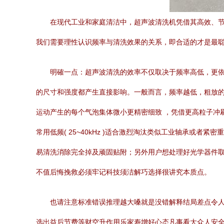
在现代工业和家庭清洁中，超声波清洗机凭借其高效、节
我们需要理性认识频率与清洗效果的关系，即合适的才是最
明確一点：超声波清洗的效率不仅取决于频率高低，更
的尺寸和强度都产生直接影响。一般而言，频率越低，粗放
运动产生的每个气泡集体微小更精密细致 ，凭借更高粒子冲
常用低频( 25~40kHz )适合激烈淘汰类似工业轴承或
易清洗消除完全掉及顽固贴附；另外用户想处理好光学器件
不值后悔挽救必须牢记科技须洁解巧选择很讲究本质点。
也请注意标准错误推理越大嗓就是没错解释结局差点令
选出益后节费等财空升作用乐家寿增好心态凡事看大众人安