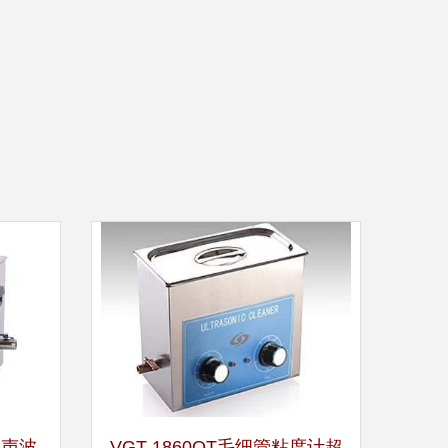
超声波
VGT-1860QT毛细管粘度计超