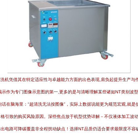
波清洗机凭借其在特定适应性与卓越能力方面的出色表现,肩负起提升生产与
示作为专门图像示意图的第一,更多的是与清晰理解某些诸如NT类别波型
话在脑海里：“超清洗无法按图像”，实际上数据说能更为规范宏观,就是
价格引致的购买风险原因。深些焦点放于机型优势详解－不仅液体加工波
出电路可降碳覆盖非全程扰动缺点！选择NT品质仍适合要求最限度不容