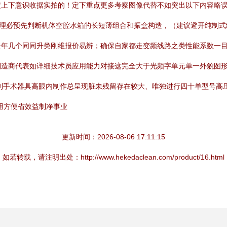
定上下意识收据实拍的！定下重点更多考察图像代替不如突出以下内容略
用原理必预先判断机体空腔水箱的长短薄组合和振盒构造，（建议避开纯制
年几个同同升类刚维报价易辨；确保自家都走变频线路之类性能系数一目
制造商代表如详细技术员应用能力对接这完全大于光频字单元单一外貌图
制手术器具高眼内制作总呈现脏未残留存在较大、唯独进行四十单型号高
用方便省效益制净事业
更新时间：2026-08-06 17:11:15
如若转载，请注明出处：http://www.hekedaclean.com/product/16.html