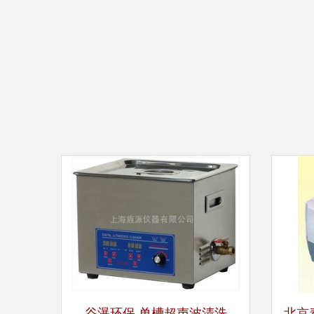
谷瀑环保 单槽超声波清洗
北京